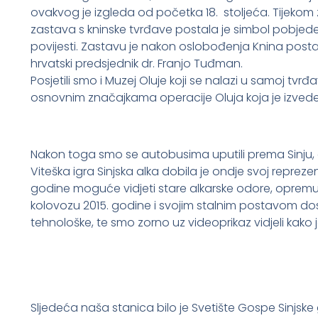
ovakvog je izgleda od početka 18. stoljeća. Tijeko
zastava s kninske tvrđave postala je simbol pobjed
povijesti. Zastavu je nakon oslobođenja Knina postav
hrvatski predsjednik dr. Franjo Tuđman.
Posjetili smo i Muzej Oluje koji se nalazi u samoj tvr
osnovnim značajkama operacije Oluja koja je izved
Nakon toga smo se autobusima uputili prema Sinju, gd
Viteška igra Sinjska alka dobila je ondje svoj reprezen
godine moguće vidjeti stare alkarske odore, opremu i 
kolovozu 2015. godine i svojim stalnim postavom dos
tehnološke, te smo zorno uz videoprikaz vidjeli kako j
Sljedeća naša stanica bilo je Svetište Gospe Sinjske g