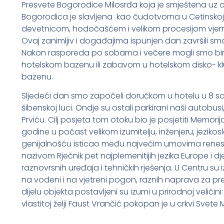
Presvete Bogorodice Milosrđa koja je smještena uz o
Bogorodica je slavljena kao čudotvorna u Cetinskoj k
devetnicom, hodočašćem i velikom procesijom vjerni
Ovaj zanimljiv i događajima ispunjen dan završili sm
Nakon rasporeda po sobama i večere mogli smo birat
hotelskom bazenu ili zabavom u hotelskom disko- kl
bazenu.
Sljedeći dan smo započeli doručkom u hotelu u 8 sa
šibenskoj luci. Ondje su ostali parkirani naši autob
Prviću. Cilj posjeta tom otoku bio je posjetiti Memorij
godine u počast velikom izumitelju, inženjeru, jezikos
genijalnošću isticao među najvećim umovima renesa
nazivom Rječnik pet najplemenitijih jezika Europe i 
raznovrsnih uređaja i tehničkih rješenja. U Centru su
na vodeni i na vjetreni pogon, raznih naprava za pr
dijelu objekta postavljeni su izumi u prirodnoj veličin
vlastitoj želji Faust Vrančić pokopan je u crkvi Svete Ma