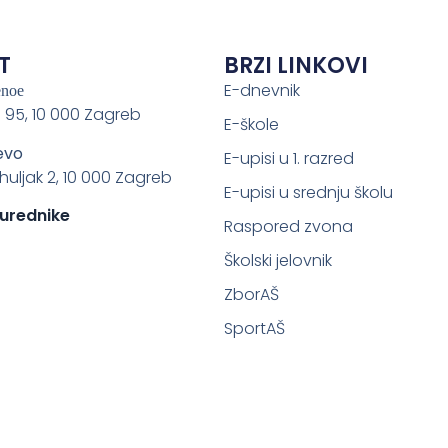
T
BRZI LINKOVI
E-dnevnik
enoe
 95, 10 000 Zagreb
E-škole
evo
E-upisi u 1. razred
ahuljak 2, 10 000 Zagreb
E-upisi u srednju školu
 urednike
Raspored zvona
Školski jelovnik
ZborAŠ
SportAŠ