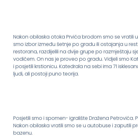
Nakon obilaska otoka Prvića brodom smo se vratili u Š
smo izbor između šetnje po gradu ili ostajanja u res
restorana, razdijelili na dvije grupe po razmještaju 
vodičem. On nas je proveo po gradu. Vidjeli smo Kat
i posjetili krstionicu. Katedrala na sebi ima 71 iskles
ljudi, ali postoji puno teorija.
Posjetili smo i spomen- igralište Dražena Petrovića. Po
Nakon obilaska vratili smo se u autobuse i zaputili pr
bazenu.