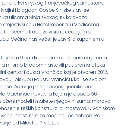
ltar u crkvi sinjskog franjevačkog samostana.
rajini i blagdan Gospe Sinjske slavi se
ka ulicama Sinja svakog 15. kolovoza.
o smjestivši se u Hotel Imperial u Vodicama.
i hoćemo li dan završiti rekreacijom u
ubu. Većina nas večer je završila kupanjem u
ti. Već u 9 sati krenuli smo autobusima prema
usi, a mi smo brodom nastavili put prema otoku
alni centar Fausta Vrančića koji je otvoren 2012.
lovcu i biskupu Faustu Vrančiću, koji se svojom
nse. Autor je petojezičnog rječnika pod
djela Machinae novae, u kojem je opisao 56
 izloženi modeli i makete njegovih izuma: mlinova
enošenje teških konstrukcija, mostova. U vanjskom
i: viseći most, mlin za masline i padobran. Po
rije od Milosti u Prvić Luci.