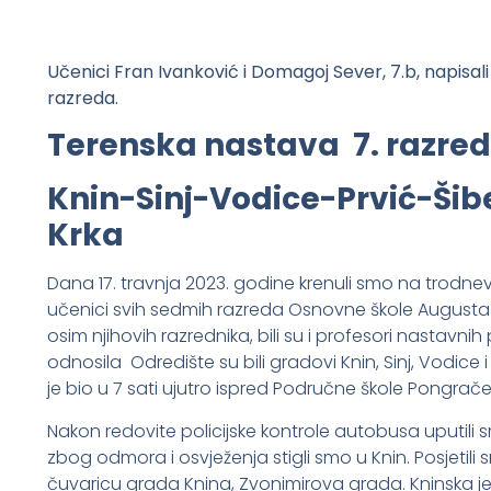
Učenici Fran Ivanković i Domagoj Sever, 7.b, napisal
razreda.
Terenska nastava 7. razred
Knin-Sinj-Vodice-Prvić-Šib
Krka
Dana 17. travnja 2023. godine krenuli smo na trodnev
učenici svih sedmih razreda Osnovne škole Augusta Še
osim njihovih razrednika, bili su i profesori nastav
odnosila Odredište su bili gradovi Knin, Sinj, Vodice i
je bio u 7 sati ujutro ispred Područne škole Pongrač
Nakon redovite policijske kontrole autobusa uputili 
zbog odmora i osvježenja stigli smo u Knin. Posjetil
čuvaricu grada Knina, Zvonimirova grada. Kninska je