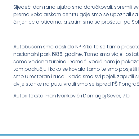
Sljedeći dan rano ujutro smo doručkovali, spremili sv
prema Sokolarskom centru gdje smo se upoznali sa so
činjenice o pticama, a zatim smo se prošetali po Sok
Autobusom smo došli do NP Krka te se tamo prošetal
nacionalni park 1985. godine. Tamo smo vidjeli ostata
samo vodena turbina. Domaći vodič nam je pokazao i
tom području i kako se kovalo tamo te smo posjetili kuh
smo u restoran i ručali. Kada smo svi pojeli, zaputil
dvije stanke na putu vratili smo se ispred PŠ Pongra
Autori teksta: Fran Ivanković i Domagoj Sever, 7.b