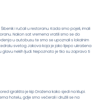
ibenik i ručali u restoranu. Kada smo pojeli, imali
toranu. Nakon sat vremena vratili smo se do
sjedenja u autobusu te smo se upoznali s lokalnim
edralu svetog Jakova koja je jako lijepo ukrašena
anu glavu nekih ljudi. Nepoznato je tko su zapravo ti
red igrališta je kip Dražena kako sjedi na klupi.
ema hotelu, gdje smo večerali i družili se na