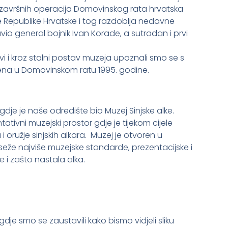
m završnih operacija Domovinskog rata hrvatska
e Republike Hrvatske i tog razdoblja nedavne
io general bojnik Ivan Korade, a sutradan i prvi
đavi i kroz stalni postav muzeja upoznali smo se s
ena u Domovinskom ratu 1995. godine.
je je naše odredište bio Muzej Sinjske alke.
tativni muzejski prostor gdje je tijekom cijele
oružje sinjskih alkara. Muzej je otvoren u
eže najviše muzejske standarde, prezentacijske i
e i zašto nastala alka.
dje smo se zaustavili kako bismo vidjeli sliku