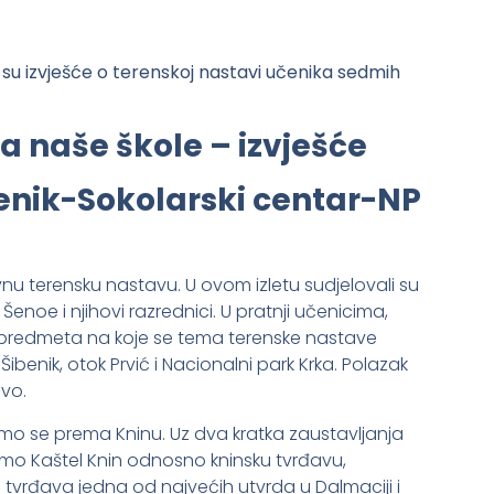
i su izvješće o terenskoj nastavi učenika sedmih
a naše škole – izvješće
enik-Sokolarski centar-NP
nu terensku nastavu. U ovom izletu sudjelovali su
noe i njihovi razrednici. U pratnji učenicima,
nih predmeta na koje se tema terenske nastave
 Šibenik, otok Prvić i Nacionalni park Krka. Polazak
evo.
smo se prema Kninu. Uz dva kratka zaustavljanja
i smo Kaštel Knin odnosno kninsku tvrđavu,
 tvrđava jedna od najvećih utvrda u Dalmaciji i