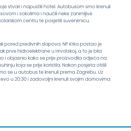
oje stvari i napustili hotel. Autobusom smo krenuli
vom i sokolima i naučili neke zanimljive
olarskom centru te posjetili suvenirnicu.
i pored predivnih slapova. NP Krka postao je
k prve hidroelektrane u Hrvatskoj, a to je bila
 objasnio kako se prije proizvodila odjeća na
inju koja se prije koristila. Nakon posjeta otišli
i smo se u autobus te krenuli prema Zagrebu. Uz
čevo u 20:30 i zadovoljni krenuli svojim domovima.