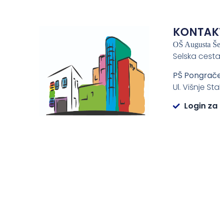
KONTAK
OŠ Augusta Š
Selska cesta
PŠ Pongrač
Ul. Višnje St
Login za