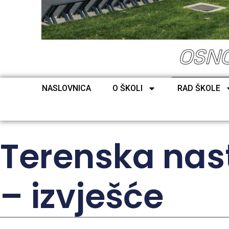
OSNO
NASLOVNICA
O ŠKOLI
RAD ŠKOLE
Terenska nast
– izvješće