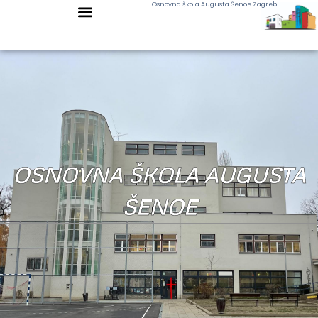
Osnovna škola Augusta Šenoe Zagreb
OSNOVNA ŠKOLA AUGUSTA
ŠENOE