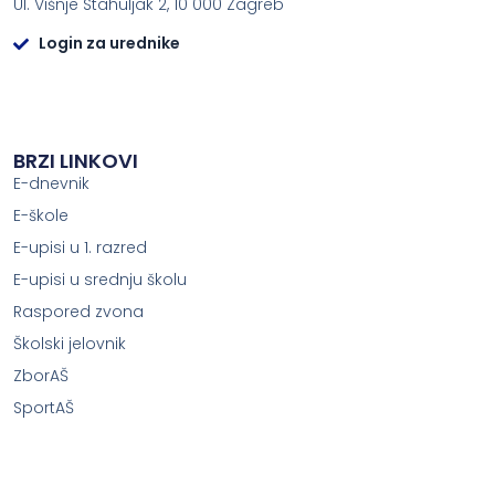
Ul. Višnje Stahuljak 2, 10 000 Zagreb
Login za urednike
BRZI LINKOVI
E-dnevnik
E-škole
E-upisi u 1. razred
E-upisi u srednju školu
Raspored zvona
Školski jelovnik
ZborAŠ
SportAŠ