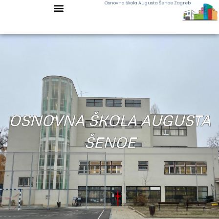
Osnovna škola Augusta Šenoe Zagreb
OSNOVNA ŠKOLA AUGUSTA
ŠENOE