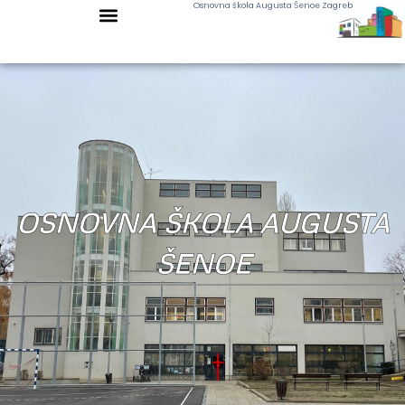
Osnovna škola Augusta Šenoe Zagreb
OSNOVNA ŠKOLA AUGUSTA
ŠENOE