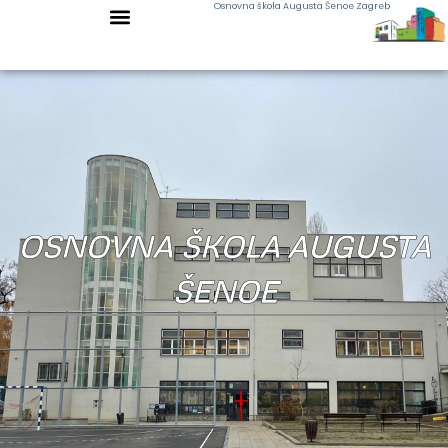
Osnovna škola Augusta Šenoe Zagreb
OSNOVNA ŠKOLA AUGUSTA
ŠENOE