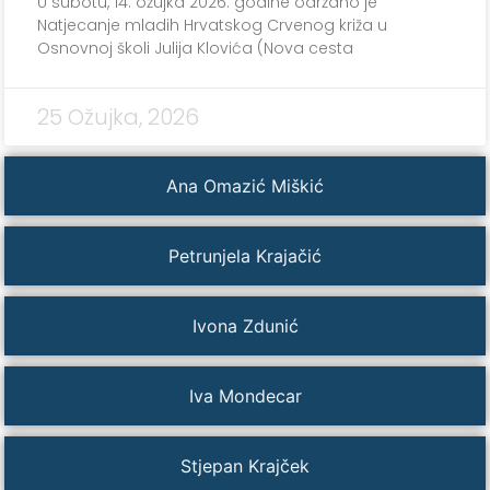
U subotu, 14. ožujka 2026. godine održano je
Natjecanje mladih Hrvatskog Crvenog križa u
Osnovnoj školi Julija Klovića (Nova cesta
25 Ožujka, 2026
Ana Omazić Miškić
Petrunjela Krajačić
Ivona Zdunić
Iva Mondecar
Stjepan Krajček