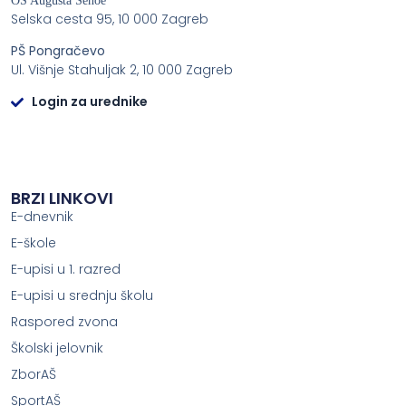
OŠ Augusta Šenoe
Selska cesta 95, 10 000 Zagreb
PŠ Pongračevo
Ul. Višnje Stahuljak 2, 10 000 Zagreb
Login za urednike
BRZI LINKOVI
E-dnevnik
E-škole
E-upisi u 1. razred
E-upisi u srednju školu
Raspored zvona
Školski jelovnik
ZborAŠ
SportAŠ