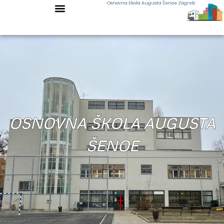
Osnovna škola Augusta Šenoe Zagreb
OSNOVNA ŠKOLA AUGUSTA
ŠENOE