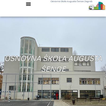
Osnovna škola Augusta Šenoe Zagreb
OSNOVNA ŠKOLA AUGUSTA
ŠENOE