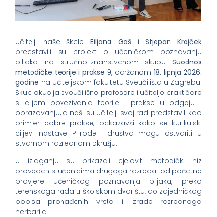
Učitelji naše škole
Biljana Gaš
i
Stjepan Krajček
predstavili su projekt o učeničkom poznavanju
biljaka na stručno-znanstvenom skupu
Suodnos
metodičke teorije i prakse 9
, održanom
18. lipnja 2026.
godine
na Učiteljskom fakultetu Sveučilišta u Zagrebu.
Skup okuplja sveučilišne profesore i učitelje praktičare
s ciljem povezivanja teorije i prakse u odgoju i
obrazovanju, a naši su učitelji svoj rad predstavili kao
primjer dobre prakse, pokazavši kako se kurikulski
ciljevi nastave Prirode i društva mogu ostvariti u
stvarnom razrednom okružju.
U izlaganju su prikazali cjelovit metodički niz
proveden s učenicima drugoga razreda: od početne
provjere učeničkog poznavanja biljaka, preko
terenskoga rada u školskom dvorištu, do zajedničkog
popisa pronađenih vrsta i izrade razrednoga
herbarija.