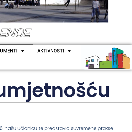
ŠENOE
UMENTI
AKTIVNOSTI
 umjetnošću
6.
našu učionicu te predstavio suvremene prakse