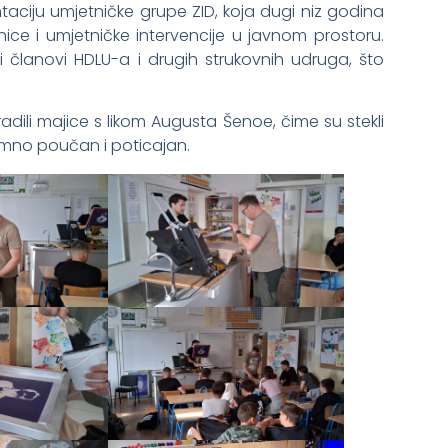
taciju umjetničke grupe ZID, koja dugi niz godina
nice i umjetničke intervencije u javnom prostoru.
 članovi HDLU-a i drugih strukovnih udruga, što
zradili majice s likom Augusta Šenoe, čime su stekli
nimno poučan i poticajan.