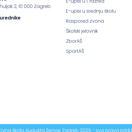
E-upisi u 1. razred
ahuljak 2, 10 000 Zagreb
E-upisi u srednju školu
 urednike
Raspored zvona
Školski jelovnik
ZborAŠ
SportAŠ
vna škola Augusta Šenoe Zagreb 2025 - sva prava prid