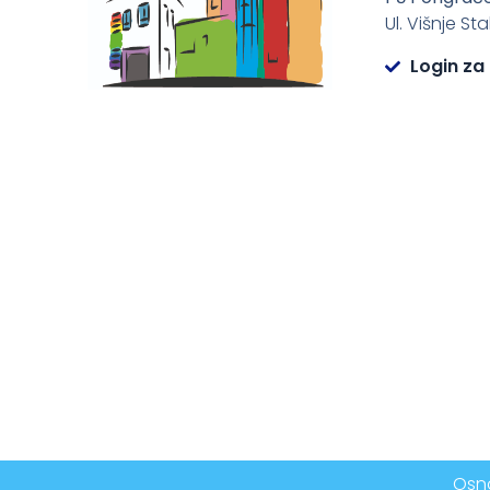
Ul. Višnje St
Login za
Osno