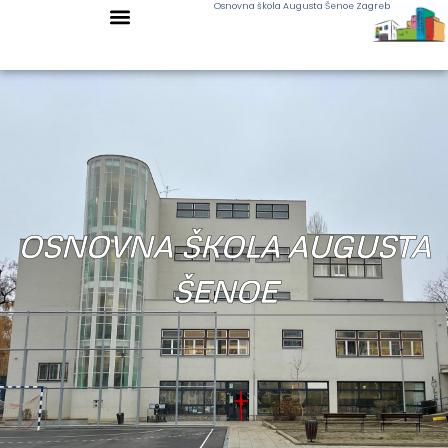
Osnovna škola Augusta Šenoe Zagreb
OSNOVNA ŠKOLA AUGUSTA
ŠENOE