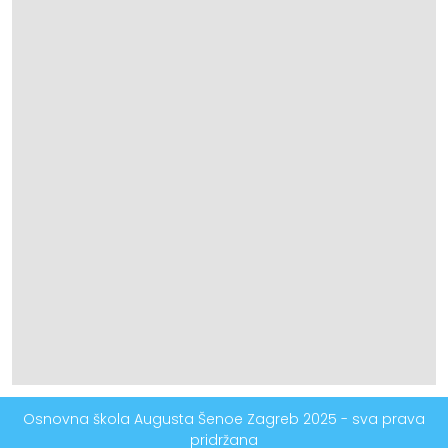
Osnovna škola Augusta Šenoe Zagreb 2025 - sva prava
pridržana