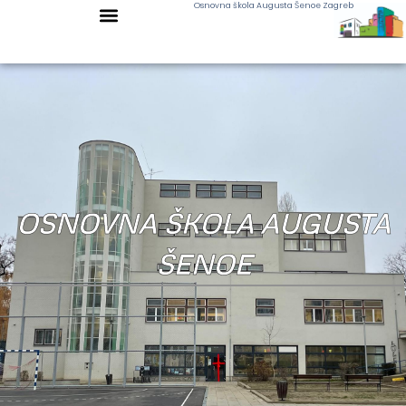
Osnovna škola Augusta Šenoe Zagreb
OSNOVNA ŠKOLA AUGUSTA
ŠENOE