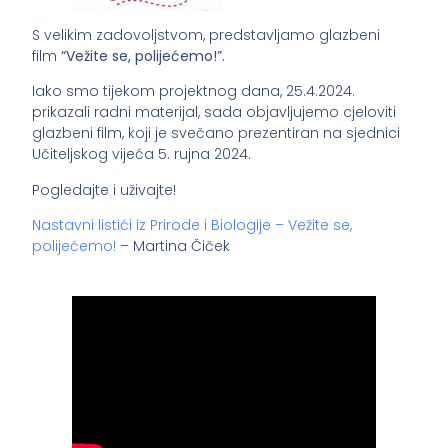
S velikim zadovoljstvom, predstavljamo glazbeni
film
“Vežite se, polijećemo!”.
Iako smo tijekom projektnog dana, 25.4.2024.
prikazali radni materijal, sada objavljujemo cjeloviti
glazbeni film, koji je svečano prezentiran na sjednici
Učiteljskog vijeća 5. rujna 2024.
Pogledajte i uživajte!
Nastavni listići iz Prirode i Biologije – Vežite se,
polijećemo!
– Martina Čiček