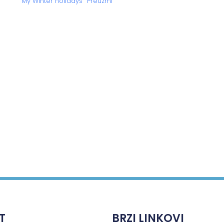
My Winter holidays
Preuzmi
T
BRZI LINKOVI