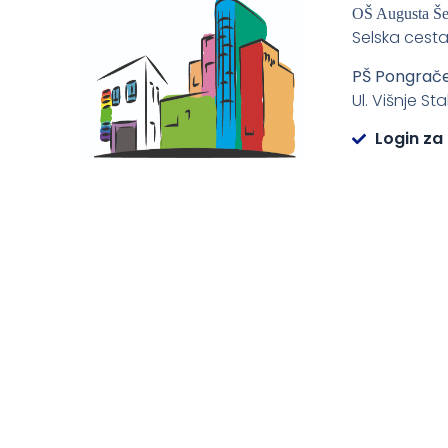
OŠ Augusta Š
Selska cesta
PŠ Pongrač
Ul. Višnje St
Login za