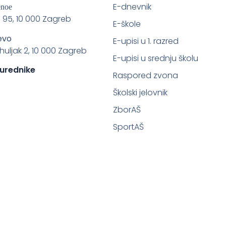
E-dnevnik
enoe
 95, 10 000 Zagreb
E-škole
evo
E-upisi u 1. razred
ahuljak 2, 10 000 Zagreb
E-upisi u srednju školu
 urednike
Raspored zvona
Školski jelovnik
ZborAŠ
SportAŠ