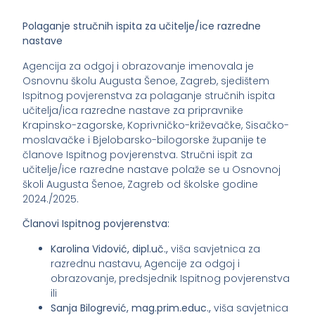
Polaganje stručnih ispita za učitelje/ice razredne
nastave
Agencija za odgoj i obrazovanje imenovala je
Osnovnu školu Augusta Šenoe, Zagreb, sjedištem
Ispitnog povjerenstva za polaganje stručnih ispita
učitelja/ica razredne nastave za pripravnike
Krapinsko-zagorske, Koprivničko-križevačke, Sisačko-
moslavačke i Bjelobarsko-bilogorske županije te
članove Ispitnog povjerenstva. Stručni ispit za
učitelje/ice razredne nastave polaže se u Osnovnoj
školi Augusta Šenoe, Zagreb od školske godine
2024./2025.
Članovi Ispitnog povjerenstva:
Karolina Vidović, dipl.uč.,
viša savjetnica za
razrednu nastavu, Agencije za odgoj i
obrazovanje, predsjednik Ispitnog povjerenstva
ili
Sanja Bilogrević, mag.prim.educ.,
viša savjetnica