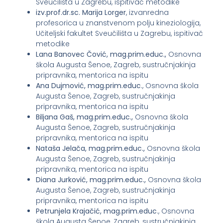
Sveučilišta u Zagrebu, ispitivač metodike
izv.prof.dr.sc. Marija Lorger
, izvanredna
profesorica u znanstvenom polju kineziologija,
Učiteljski fakultet Sveučilišta u Zagrebu, ispitivač
metodike
Lana Banovec Čović, mag.prim.educ.,
Osnovna
škola Augusta Šenoe, Zagreb, sustručnjakinja
pripravnika, mentorica na ispitu
Ana Dujmović, mag.prim.educ
., Osnovna škola
Augusta Šenoe, Zagreb, sustručnjakinja
pripravnika, mentorica na ispitu
Biljana Gaš, mag.prim.educ.,
Osnovna škola
Augusta Šenoe, Zagreb, sustručnjakinja
pripravnika, mentorica na ispitu
Nataša Jelača, mag.prim.educ.,
Osnovna škola
Augusta Šenoe, Zagreb, sustručnjakinja
pripravnika, mentorica na ispitu
Diana Jurković, mag.prim.educ.,
Osnovna škola
Augusta Šenoe, Zagreb, sustručnjakinja
pripravnika, mentorica na ispitu
Petrunjela Krajačić, mag.prim.educ
., Osnovna
škola Augusta Šenoe, Zagreb, sustručnjakinja