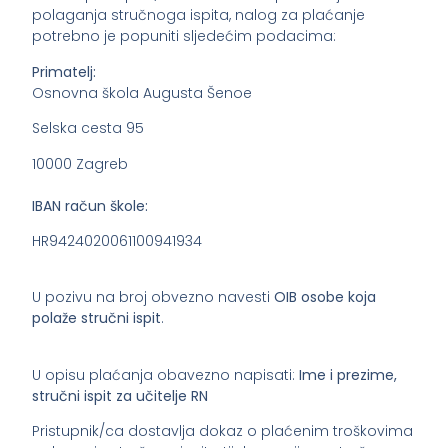
polaganja stručnoga ispita, nalog za plaćanje
potrebno je popuniti sljedećim podacima:
Primatelj:
Osnovna škola Augusta Šenoe
Selska cesta 95
10000 Zagreb
IBAN račun škole:
HR9424020061100941934
U pozivu na broj obvezno navesti
OIB osobe koja
polaže stručni ispit
.
U opisu plaćanja obavezno napisati:
Ime i prezime,
stručni ispit za učitelje RN
Pristupnik/ca dostavlja dokaz o plaćenim troškovima