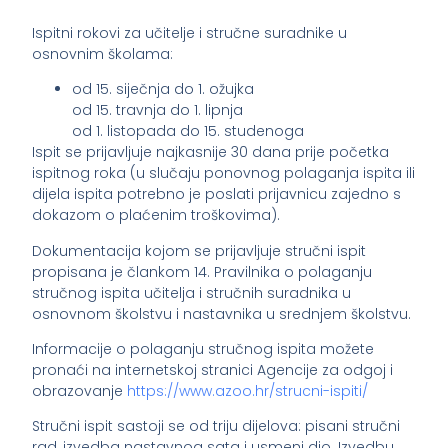
Ispitni rokovi za učitelje i stručne suradnike u
osnovnim školama:
od 15. siječnja do 1. ožujka
od 15. travnja do 1. lipnja
od 1. listopada do 15. studenoga
Ispit se prijavljuje najkasnije 30 dana prije početka
ispitnog roka (u slučaju ponovnog polaganja ispita ili
dijela ispita potrebno je poslati prijavnicu zajedno s
dokazom o plaćenim troškovima).
Dokumentacija kojom se prijavljuje stručni ispit
propisana je člankom 14. Pravilnika o polaganju
stručnog ispita učitelja i stručnih suradnika u
osnovnom školstvu i nastavnika u srednjem školstvu.
Informacije o polaganju stručnog ispita možete
pronaći na internetskoj stranici Agencije za odgoj i
obrazovanje
https://www.azoo.hr/strucni-ispiti/
Stručni ispit sastoji se od triju dijelova: pisani stručni
rad, izvedba nastavnog sata i usmeni dio. Izvedbu