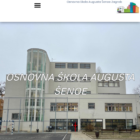
Osnovna škola Augusta Šenoe Zagreb
OSNOVNA ŠKOLA AUGUSTA
ŠENOE