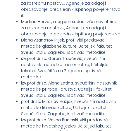
za razrednu nastavu, Agencije za odgoj i
obrazovanje, predsjednik Ispitnog povjerenstva
ili
Martina Horvat, mag.prim.educ
. viša savjetnica
za razrednu nastavu, Agencije za odgoj i
obrazovanje, predsjednik Ispitnog povjerenstva
Diana Atanasov Piljek, prof
. viši predavač
metodike glazbene kulture, Učiteljski fakultet
Sveučilišta u Zagrebu, ispitivač metodike
izv.prof.dr.sc. Goran Trupčević
, sveučilišni
nastavnik metodike matematike, Učiteljski
fakultet Sveučilišta u Zagrebu, ispitivač
metodike
izv.prof.dr.sc. Alena Letina
, sveučilišni nastavnik
metodike prirode i društva, Učiteljski fakultet
Sveučilišta u Zagrebu, ispitivač metodike
prof.dr.sc. Miroslav Huzjak
, sveučilišni nastavnik
metodike likovne kulture, Učiteljski fakultet
Sveučilišta u Zagrebu, ispitivač metodike
izv.prof.dr.sc. Vesna Budinski
, viši predavač
metodike hrvatskog jezika, Učiteljski fakultet