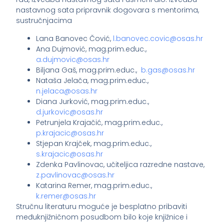
nastavnog sata pripravnik dogovara s mentorima,
sustručnjacima
Lana Banovec Čović,
l.banovec.covic@osas.hr
Ana Dujmović, mag.prim.educ.,
a.dujmovic@osas.hr
Biljana Gaš, mag.prim.educ.,
b.gas@osas.hr
Nataša Jelača, mag.prim.educ.,
n.jelaca@osas.hr
Diana Jurković, mag.prim.educ.,
d.jurkovic@osas.hr
Petrunjela Krajačić, mag.prim.educ.,
p.krajacic@osas.hr
Stjepan Krajček, mag.prim.educ.,
s.krajacic@osas.hr
Zdenka Pavlinovac, učiteljica razredne nastave,
z.pavlinovac@osas.hr
Katarina Remer, mag.prim.educ.,
k.remer@osas.hr
Stručnu literaturu moguće je besplatno pribaviti
međuknjižničnom posudbom bilo koje knjižnice i