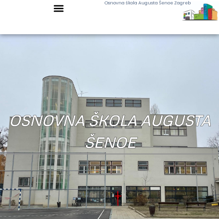
Osnovna škola Augusta Šenoe Zagreb
OSNOVNA ŠKOLA AUGUSTA
ŠENOE