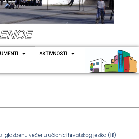
ŠENOE
UMENTI
AKTIVNOSTI
vno-glazbenu večer u učionici hrvatskog jezika (H1)