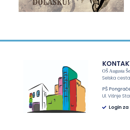
KONTAK
OŠ Augusta Š
Selska cesta
PŠ Pongrač
Ul. Višnje St
Login za