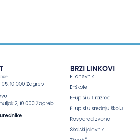
T
BRZI LINKOVI
E-dnevnik
enoe
 95, 10 000 Zagreb
E-škole
evo
E-upisi u 1. razred
ahuljak 2, 10 000 Zagreb
E-upisi u srednju školu
 urednike
Raspored zvona
Školski jelovnik