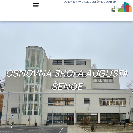
Osnovna škola Augusta Šenoe Zagreb
OSNOVNA ŠKOLA AUGUSTA
ŠENOE