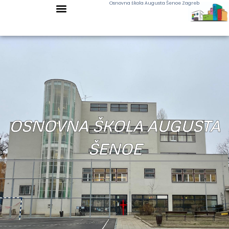
Osnovna škola Augusta Šenoe Zagreb
OSNOVNA ŠKOLA AUGUSTA
ŠENOE