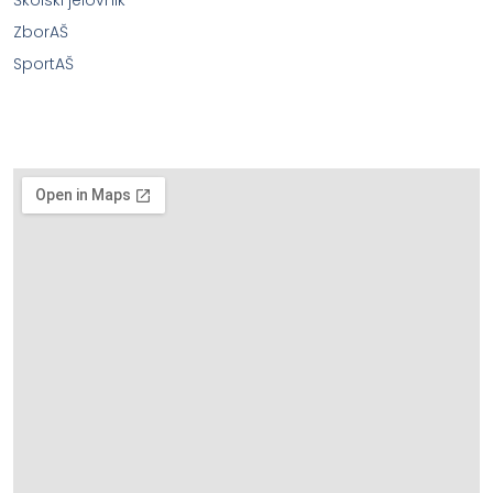
ZborAŠ
SportAŠ