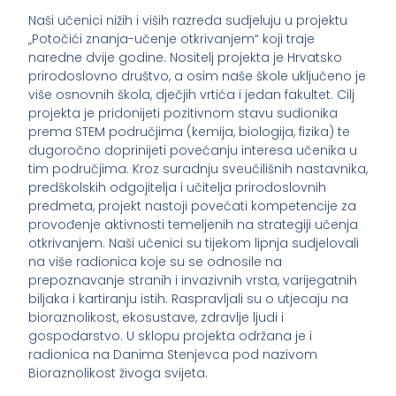
Naši učenici nižih i viših razreda sudjeluju u projektu
„Potočići znanja-učenje otkrivanjem“ koji traje
naredne dvije godine. Nositelj projekta je Hrvatsko
prirodoslovno društvo, a osim naše škole uključeno je
više osnovnih škola, dječjih vrtića i jedan fakultet. Cilj
projekta je pridonijeti pozitivnom stavu sudionika
prema STEM područjima (kemija, biologija, fizika) te
dugoročno doprinijeti povećanju interesa učenika u
tim područjima. Kroz suradnju sveučilišnih nastavnika,
predškolskih odgojitelja i učitelja prirodoslovnih
predmeta, projekt nastoji povećati kompetencije za
provođenje aktivnosti temeljenih na strategiji učenja
otkrivanjem. Naši učenici su tijekom lipnja sudjelovali
na više radionica koje su se odnosile na
prepoznavanje stranih i invazivnih vrsta, varijegatnih
biljaka i kartiranju istih. Raspravljali su o utjecaju na
bioraznolikost, ekosustave, zdravlje ljudi i
gospodarstvo. U sklopu projekta održana je i
radionica na Danima Stenjevca pod nazivom
Bioraznolikost živoga svijeta.