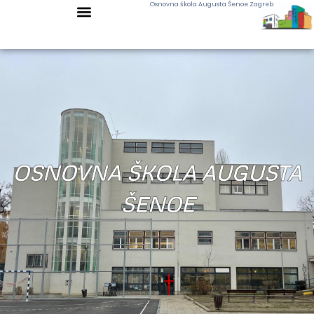
Osnovna škola Augusta Šenoe Zagreb
OSNOVNA ŠKOLA AUGUSTA
ŠENOE