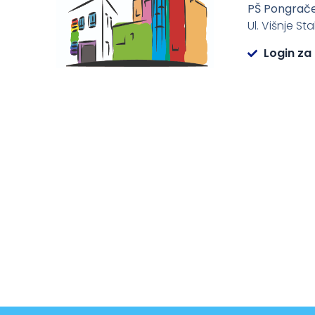
PŠ Pongrač
Ul. Višnje St
Login za