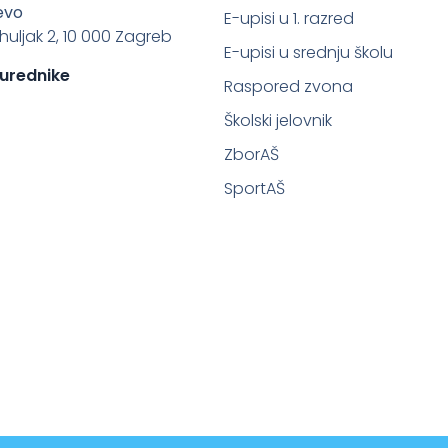
evo
E-upisi u 1. razred
ahuljak 2, 10 000 Zagreb
E-upisi u srednju školu
 urednike
Raspored zvona
Školski jelovnik
ZborAŠ
SportAŠ