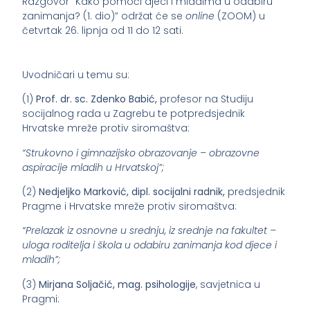
Razgovor “Kako pomoći djeci i mladima u odabiru
zanimanja? (1. dio)” održat će se
online
(ZOOM) u
četvrtak 26. lipnja od 11 do 12 sati.
Uvodničari u temu su:
(1)
Prof. dr. sc. Zdenko Babić,
profesor na Studiju
socijalnog rada u Zagrebu te potpredsjednik
Hrvatske mreže protiv siromaštva:
“Strukovno i gimnazijsko obrazovanje – obrazovne
aspiracije mladih u Hrvatskoj”;
(2)
Nedjeljko Marković, dipl. socijalni radnik,
predsjednik
Pragme i Hrvatske mreže protiv siromaštva:
“Prelazak iz osnovne u srednju, iz srednje na fakultet –
uloga roditelja i škola u odabiru zanimanja kod djece i
mladih”;
(3)
Mirjana Soljačić, mag. psihologije
, savjetnica u
Pragmi: