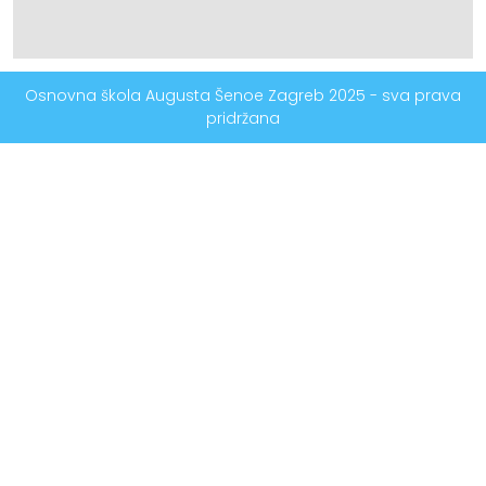
Osnovna škola Augusta Šenoe Zagreb 2025 - sva prava
pridržana