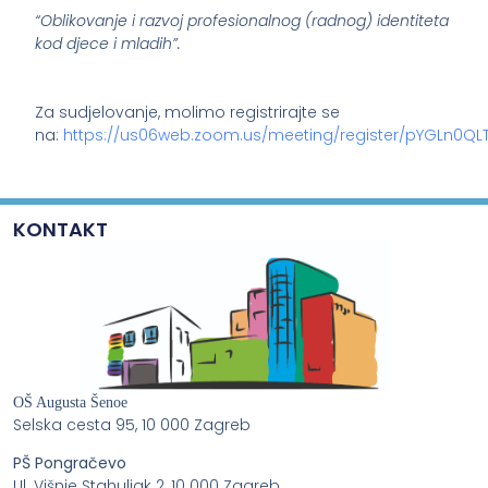
“Oblikovanje i razvoj profesionalnog (radnog) identiteta
kod djece i mladih”.
Za sudjelovanje, molimo registrirajte se
na:
https://us06web.zoom.us/meeting/register/pYGLn0Q
KONTAKT
OŠ Augusta Šenoe
Selska cesta 95, 10 000 Zagreb
PŠ Pongračevo
Ul. Višnje Stahuljak 2, 10 000 Zagreb