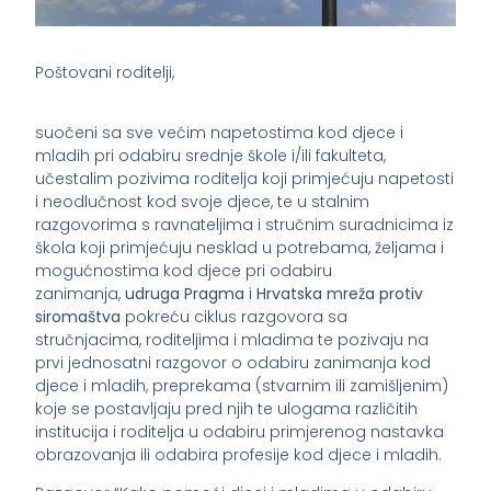
Poštovani roditelji,
suočeni sa sve većim napetostima kod djece i
mladih pri odabiru srednje škole i/ili fakulteta,
učestalim pozivima roditelja koji primjećuju napetosti
i neodlučnost kod svoje djece, te u stalnim
razgovorima s ravnateljima i stručnim suradnicima iz
škola koji primjećuju nesklad u potrebama, željama i
mogućnostima kod djece pri odabiru
zanimanja,
udruga Pragma
i
Hrvatska mreža protiv
siromaštva
pokreću ciklus razgovora sa
stručnjacima, roditeljima i mladima te pozivaju na
prvi jednosatni razgovor o odabiru zanimanja kod
djece i mladih, preprekama (stvarnim ili zamišljenim)
koje se postavljaju pred njih te ulogama različitih
institucija i roditelja u odabiru primjerenog nastavka
obrazovanja ili odabira profesije kod djece i mladih.