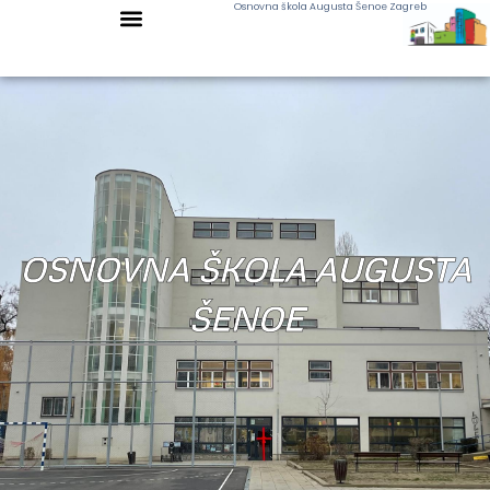
Osnovna škola Augusta Šenoe Zagreb
OSNOVNA ŠKOLA AUGUSTA
ŠENOE