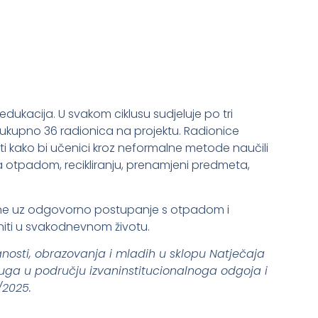
dukacija. U svakom ciklusu sudjeluje po tri
je ukupno 36 radionica na projektu. Radionice
sti kako bi učenici kroz neformalne metode naučili
ja otpadom, recikliranju, prenamjeni predmeta,
vezane uz odgovorno postupanje s otpadom i
eniti u svakodnevnom životu.
anosti, obrazovanja i mladih u sklopu Natječaja
uga u području izvaninstitucionalnoga odgoja i
/2025.