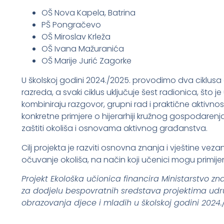
OŠ Nova Kapela, Batrina
PŠ Pongračevo
OŠ Miroslav Krleža
OŠ Ivana Mažuranića
OŠ Marije Jurić Zagorke
U školskoj godini 2024./2025. provodimo dva ciklusa e
razreda, a svaki ciklus uključuje šest radionica, što 
kombiniraju razgovor, grupni rad i praktične aktivno
konkretne primjere o hijerarhiji kružnog gospodaren
zaštiti okoliša i osnovama aktivnog građanstva.
Cilj projekta je razviti osnovna znanja i vještine 
očuvanje okoliša, na način koji učenici mogu primij
Projekt Ekološka učionica financira Ministarstvo zn
za dodjelu bespovratnih sredstava projektima udr
obrazovanja djece i mladih u školskoj godini 2024.