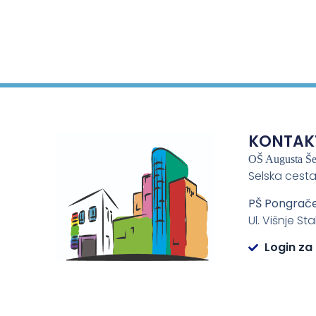
KONTAK
OŠ Augusta Š
Selska cesta
PŠ Pongrač
Ul. Višnje St
Login za