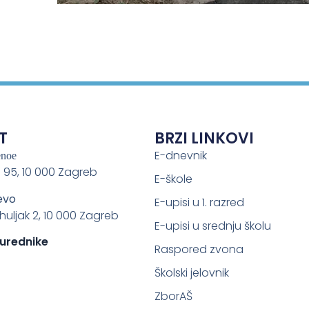
T
BRZI LINKOVI
E-dnevnik
enoe
 95, 10 000 Zagreb
E-škole
evo
E-upisi u 1. razred
ahuljak 2, 10 000 Zagreb
E-upisi u srednju školu
 urednike
Raspored zvona
Školski jelovnik
ZborAŠ