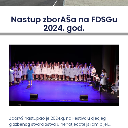
Nastup zborAŠa na FDSGu
2024. god.
ZborAŠ nastupao je 2024.g. na
Festivalu dječjeg
glazbenog stvaralaštva
u nenatjecateljskom dijelu.