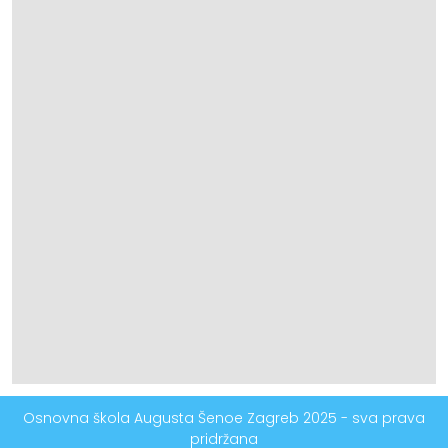
Osnovna škola Augusta Šenoe Zagreb 2025 - sva prava
pridržana