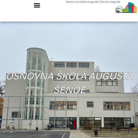
Osnovna škola Augusta Šenoe Zagreb
OSNOVNA ŠKOLA AUGUSTA
ŠENOE