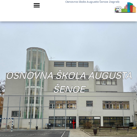
Osnovna škola Augusta Šenoe Zagreb
OSNOVNA ŠKOLA AUGUSTA
ŠENOE