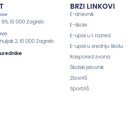
T
BRZI LINKOVI
E-dnevnik
enoe
 95, 10 000 Zagreb
E-škole
evo
E-upisi u 1. razred
ahuljak 2, 10 000 Zagreb
E-upisi u srednju školu
 urednike
Raspored zvona
Školski jelovnik
ZborAŠ
SportAŠ