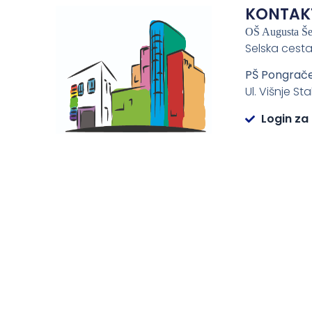
KONTAK
OŠ Augusta Š
Selska cesta
PŠ Pongrač
Ul. Višnje St
Login za