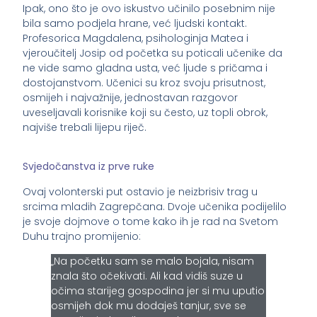
Ipak, ono što je ovo iskustvo učinilo posebnim nije
bila samo podjela hrane, već ljudski kontakt.
Profesorica Magdalena, psihologinja Matea i
vjeroučitelj Josip od početka su poticali učenike da
ne vide samo gladna usta, već ljude s pričama i
dostojanstvom. Učenici su kroz svoju prisutnost,
osmijeh i najvažnije, jednostavan razgovor
uveseljavali korisnike koji su često, uz topli obrok,
najviše trebali lijepu riječ.
Svjedočanstva iz prve ruke
Ovaj volonterski put ostavio je neizbrisiv trag u
srcima mladih Zagrepčana. Dvoje učenika podijelilo
je svoje dojmove o tome kako ih je rad na Svetom
Duhu trajno promijenio:
„Na početku sam se malo bojala, nisam
znala što očekivati. Ali kad vidiš suze u
očima starijeg gospodina jer si mu uputio
osmijeh dok mu dodaješ tanjur, sve se