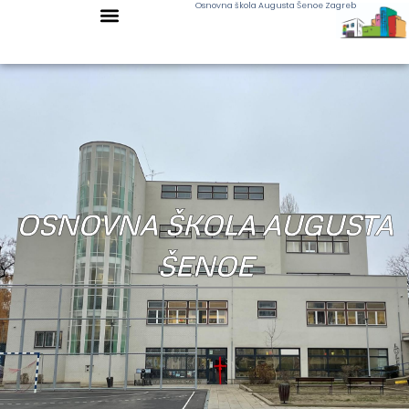
Osnovna škola Augusta Šenoe Zagreb
OSNOVNA ŠKOLA AUGUSTA
ŠENOE