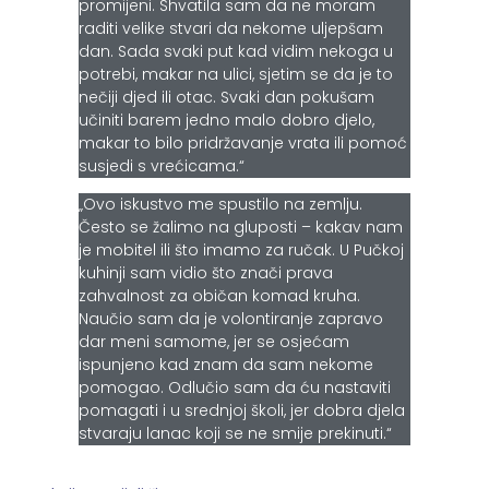
promijeni. Shvatila sam da ne moram
raditi velike stvari da nekome uljepšam
dan. Sada svaki put kad vidim nekoga u
potrebi, makar na ulici, sjetim se da je to
nečiji djed ili otac. Svaki dan pokušam
učiniti barem jedno malo dobro djelo,
makar to bilo pridržavanje vrata ili pomoć
susjedi s vrećicama.“
„Ovo iskustvo me spustilo na zemlju.
Često se žalimo na gluposti – kakav nam
je mobitel ili što imamo za ručak. U Pučkoj
kuhinji sam vidio što znači prava
zahvalnost za običan komad kruha.
Naučio sam da je volontiranje zapravo
dar meni samome, jer se osjećam
ispunjeno kad znam da sam nekome
pomogao. Odlučio sam da ću nastaviti
pomagati i u srednjoj školi, jer dobra djela
stvaraju lanac koji se ne smije prekinuti.“