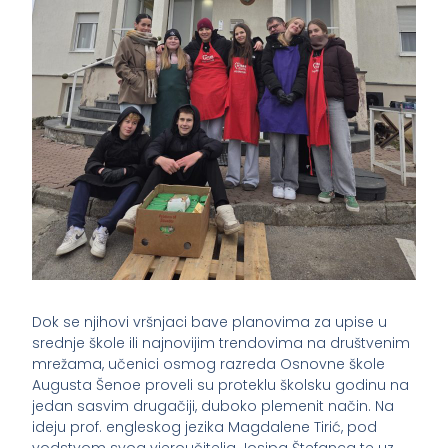
Dok se njihovi vršnjaci bave planovima za upise u
srednje škole ili najnovijim trendovima na društvenim
mrežama, učenici osmog razreda Osnovne škole
Augusta Šenoe proveli su proteklu školsku godinu na
jedan sasvim drugačiji, duboko plemenit način. Na
ideju prof. engleskog jezika Magdalene Tirić, pod
vodstvom svog vjeroučitelja Josipa Štefanca te uz