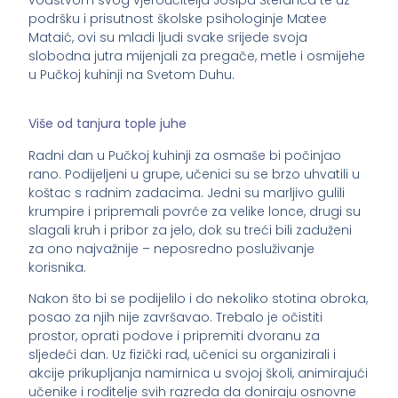
podršku i prisutnost školske psihologinje Matee
Mataić, ovi su mladi ljudi svake srijede svoja
slobodna jutra mijenjali za pregače, metle i osmijehe
u Pučkoj kuhinji na Svetom Duhu.
Više od tanjura tople juhe
Radni dan u Pučkoj kuhinji za osmaše bi počinjao
rano. Podijeljeni u grupe, učenici su se brzo uhvatili u
koštac s radnim zadacima. Jedni su marljivo gulili
krumpire i pripremali povrće za velike lonce, drugi su
slagali kruh i pribor za jelo, dok su treći bili zaduženi
za ono najvažnije – neposredno posluživanje
korisnika.
Nakon što bi se podijelilo i do nekoliko stotina obroka,
posao za njih nije završavao. Trebalo je očistiti
prostor, oprati podove i pripremiti dvoranu za
sljedeći dan. Uz fizički rad, učenici su organizirali i
akcije prikupljanja namirnica u svojoj školi, animirajući
učenike i roditelje svih razreda da doniraju osnovne