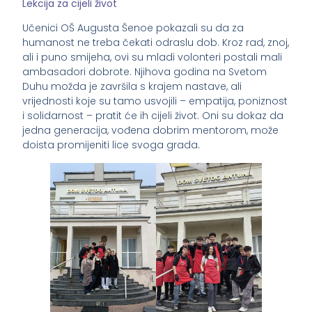
Lekcija za cijeli život
Učenici OŠ Augusta Šenoe pokazali su da za
humanost ne treba čekati odraslu dob. Kroz rad, znoj,
ali i puno smijeha, ovi su mladi volonteri postali mali
ambasadori dobrote. Njihova godina na Svetom
Duhu možda je završila s krajem nastave, ali
vrijednosti koje su tamo usvojili – empatija, poniznost
i solidarnost – pratit će ih cijeli život. Oni su dokaz da
jedna generacija, vođena dobrim mentorom, može
doista promijeniti lice svoga grada.