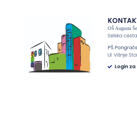
KONTAK
OŠ Augusta Š
Selska cesta
PŠ Pongrač
Ul. Višnje St
Login za