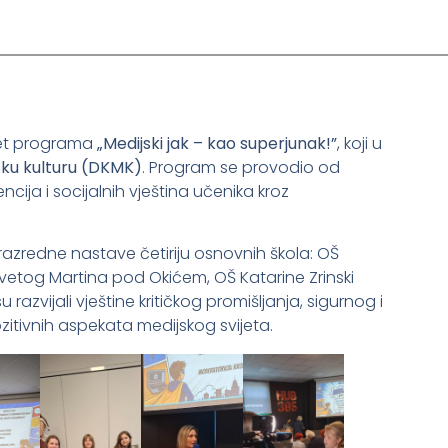
ret programa
„Medijski jak – kao superjunak!”
, koji u
sku kulturu (DKMK)
. Program se provodio od
cija i socijalnih vještina učenika kroz
 razredne nastave četiriju osnovnih škola: OŠ
vetog Martina pod Okićem, OŠ Katarine Zrinski
u razvijali vještine kritičkog promišljanja, sigurnog i
tivnih aspekata medijskog svijeta.