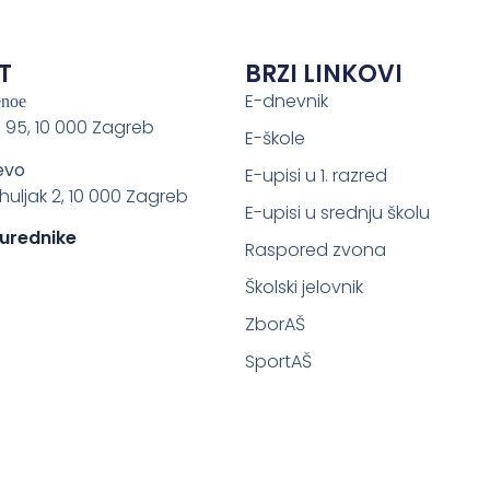
T
BRZI LINKOVI
E-dnevnik
enoe
 95, 10 000 Zagreb
E-škole
evo
E-upisi u 1. razred
ahuljak 2, 10 000 Zagreb
E-upisi u srednju školu
 urednike
Raspored zvona
Školski jelovnik
ZborAŠ
SportAŠ