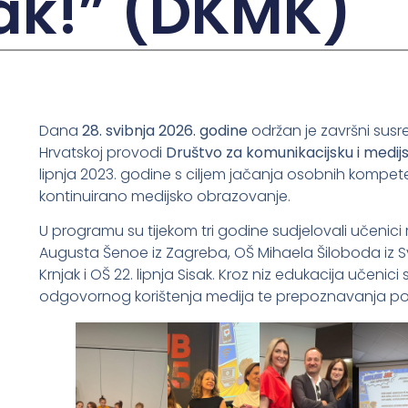
ak!” (DKMK)
Dana
28. svibnja 2026. godine
održan je završni sus
Hrvatskoj provodi
Društvo za komunikacijsku i medij
lipnja 2023. godine s ciljem jačanja osobnih kompeten
kontinuirano medijsko obrazovanje.
U programu su tijekom tri godine sudjelovali učenici
Augusta Šenoe iz Zagreba, OŠ Mihaela Šiloboda iz S
Krnjak i OŠ 22. lipnja Sisak. Kroz niz edukacija učenici s
odgovornog korištenja medija te prepoznavanja pozi