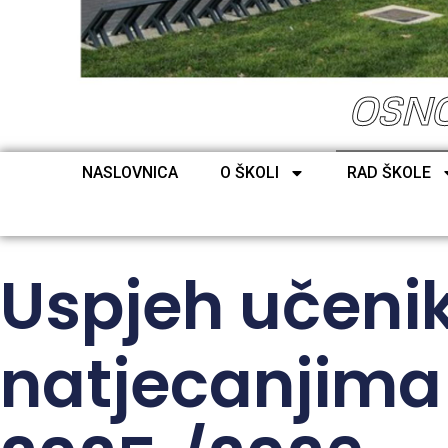
OSNO
NASLOVNICA
O ŠKOLI
RAD ŠKOLE
Uspjeh učeni
natjecanjima 