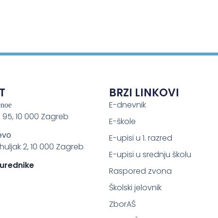
T
BRZI LINKOVI
E-dnevnik
enoe
 95, 10 000 Zagreb
E-škole
evo
E-upisi u 1. razred
ahuljak 2, 10 000 Zagreb
E-upisi u srednju školu
 urednike
Raspored zvona
Školski jelovnik
ZborAŠ