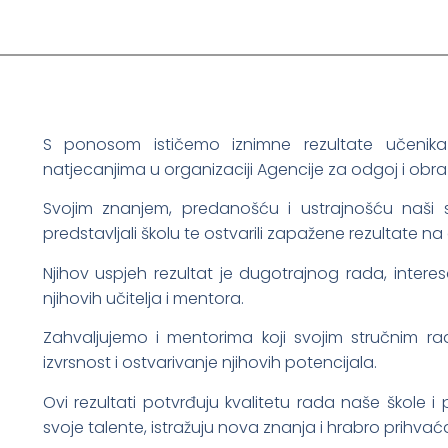
S ponosom ističemo iznimne rezultate učeni
natjecanjima u organizaciji Agencije za odgoj i obr
Svojim znanjem, predanošću i ustrajnošću naši s
predstavljali školu te ostvarili zapažene rezultate na
Njihov uspjeh rezultat je dugotrajnog rada, inter
njihovih učitelja i mentora.
Zahvaljujemo i mentorima koji svojim stručnim 
izvrsnost i ostvarivanje njihovih potencijala.
Ovi rezultati potvrđuju kvalitetu rada naše škole i
svoje talente, istražuju nova znanja i hrabro prihvać