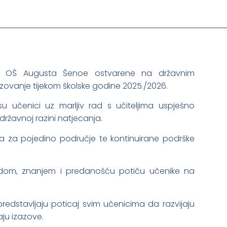
ka OŠ Augusta Šenoe ostvarene na državnim
azovanje tijekom školske godine 2025./2026.
u učenici uz marljiv rad s učiteljima uspješno
 državnoj razini natjecanja.
esa za pojedino područje te kontinuirane podrške
radom, znanjem i predanošću potiču učenike na
 predstavljaju poticaj svim učenicima da razvijaju
aju izazove.