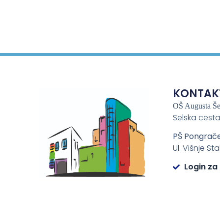
KONTAK
OŠ Augusta Š
Selska cesta
PŠ Pongrač
Ul. Višnje St
Login za