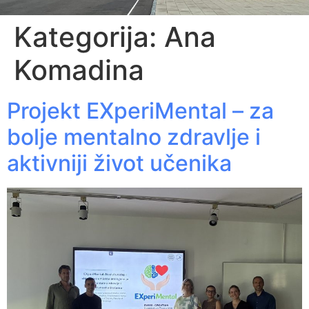
Kategorija:
Ana
Komadina
Projekt EXperiMental – za
bolje mentalno zdravlje i
aktivniji život učenika