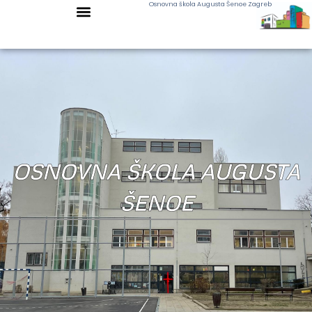
Osnovna škola Augusta Šenoe Zagreb
OSNOVNA ŠKOLA AUGUSTA
ŠENOE