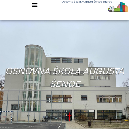
Osnovna škola Augusta Šenoe Zagreb
OSNOVNA ŠKOLA AUGUSTA
ŠENOE