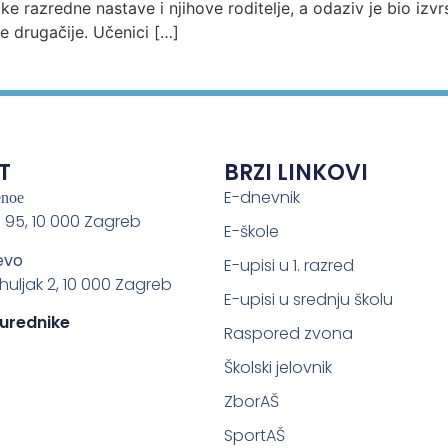
ike razredne nastave i njihove roditelje, a odaziv je bio izv
e drugačije. Učenici […]
T
BRZI LINKOVI
E-dnevnik
enoe
 95, 10 000 Zagreb
E-škole
evo
E-upisi u 1. razred
ahuljak 2, 10 000 Zagreb
E-upisi u srednju školu
 urednike
Raspored zvona
Školski jelovnik
ZborAŠ
SportAŠ