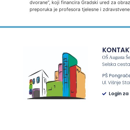
dvorane“, koji financira Gradski ured za obra
preporuka je profesora tjelesne i zdravstvene
KONTAK
OŠ Augusta Š
Selska cesta
PŠ Pongrač
Ul. Višnje St
Login za