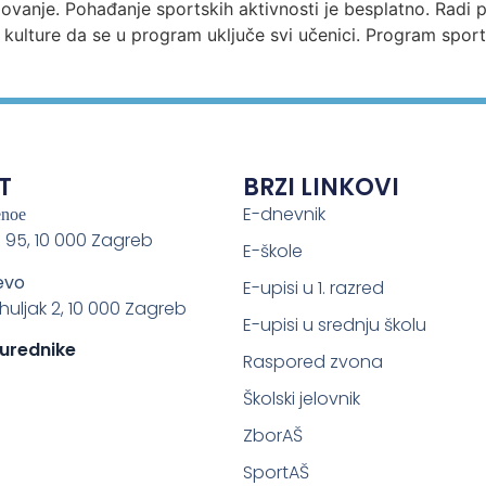
zovanje. Pohađanje sportskih aktivnosti je besplatno. Radi 
 kulture da se u program uključe svi učenici. Program sport
T
BRZI LINKOVI
E-dnevnik
enoe
 95, 10 000 Zagreb
E-škole
evo
E-upisi u 1. razred
ahuljak 2, 10 000 Zagreb
E-upisi u srednju školu
 urednike
Raspored zvona
Školski jelovnik
ZborAŠ
SportAŠ