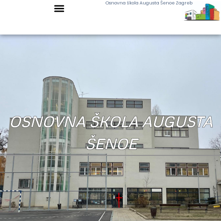
Osnovna škola Augusta Šenoe Zagreb
OSNOVNA ŠKOLA AUGUSTA
ŠENOE