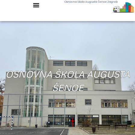
Osnovna škola Augusta Šenoe Zagreb
OSNOVNA ŠKOLA AUGUSTA
ŠENOE