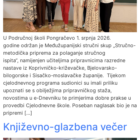
U Područnoj školi Pongračevo 1. srpnja 2026.
godine održan je Međužupanijski stručni skup „Stručno-
metodička priprema za polaganje stručnog
ispita“, namijenjen učiteljima pripravnicima razredne
nastave iz Koprivničko-križevačke, Bjelovarsko-
bilogorske i Sisačko-moslavačke županije. Tijekom
cjelodnevnog programa sudionici su imali priliku
upoznati se s obilježjima pripravničkog staža,
novostima u e-Dnevniku te primjerima dobre prakse u
provedbi Cjelodnevne škole. Poseban naglasak bio je na
pripremi […]
Književno-glazbena večer