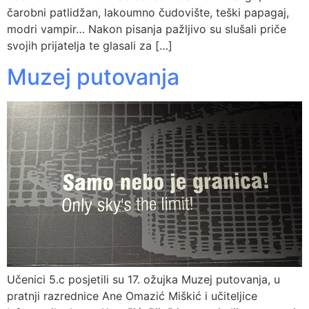
čarobni patlidžan, lakoumno čudovište, teški papagaj,
modri vampir… Nakon pisanja pažljivo su slušali priče
svojih prijatelja te glasali za […]
Muzej putovanja
Učenici 5.c posjetili su 17. ožujka Muzej putovanja, u
pratnji razrednice Ane Omazić Miškić i učiteljice