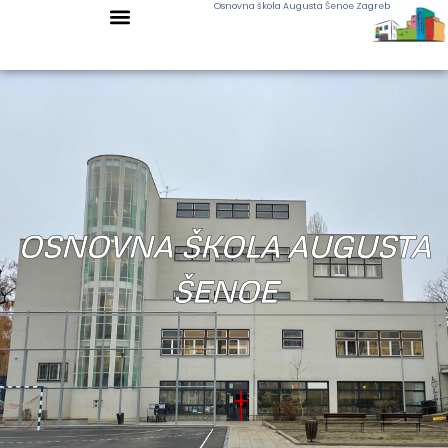
Osnovna škola Augusta Šenoe Zagreb
OSNOVNA ŠKOLA AUGUSTA
ŠENOE