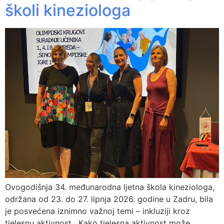
školi kineziologa
Ovogodišnja 34. međunarodna ljetna škola kineziologa,
održana od 23. do 27. lipnja 2026. godine u Zadru, bila
je posvećena iznimno važnoj temi – inkluziji kroz
tjelesnu aktivnost. Kako tjelesna aktivnost može