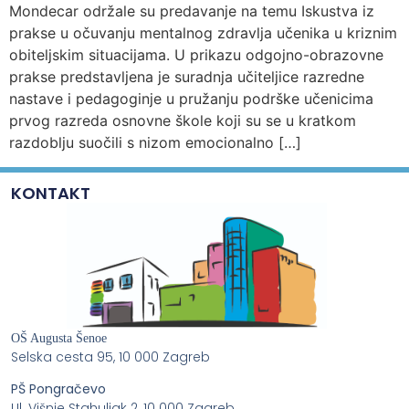
Mondecar održale su predavanje na temu Iskustva iz
prakse u očuvanju mentalnog zdravlja učenika u kriznim
obiteljskim situacijama. U prikazu odgojno-obrazovne
prakse predstavljena je suradnja učiteljice razredne
nastave i pedagoginje u pružanju podrške učenicima
prvog razreda osnovne škole koji su se u kratkom
razdoblju suočili s nizom emocionalno […]
KONTAKT
OŠ Augusta Šenoe
Selska cesta 95, 10 000 Zagreb
PŠ Pongračevo
Ul. Višnje Stahuljak 2, 10 000 Zagreb