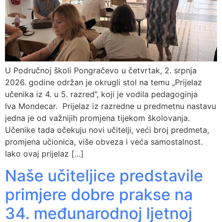
U Područnoj školi Pongračevo u četvrtak, 2. srpnja
2026. godine održan je okrugli stol na temu „Prijelaz
učenika iz 4. u 5. razred”, koji je vodila pedagoginja
Iva Mondecar. Prijelaz iz razredne u predmetnu nastavu
jedna je od važnijih promjena tijekom školovanja.
Učenike tada očekuju novi učitelji, veći broj predmeta,
promjena učionica, više obveza i veća samostalnost.
Iako ovaj prijelaz […]
Naše učiteljice predstavile
primjere dobre prakse na
34. međunarodnoj ljetnoj