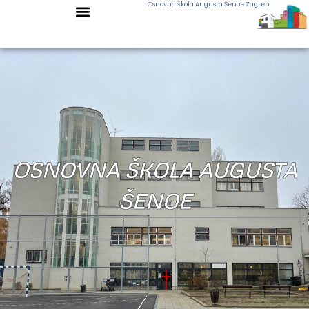
Osnovna škola Augusta Šenoe Zagreb
OSNOVNA ŠKOLA AUGUSTA
ŠENOE